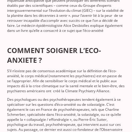
inquiétude anticipative que peuvent provoquer les différents scenarii
établis par des scientifiques – comme ceux du Groupe d’experts
intergouvernemental sur l’évolution du climat (GIEC) – sur la viabilité de
la planète dans les décennies à venir ». pour l’avenir lié à la peur de se
retrouver incapable d’accomplir avec succès ce que l’on a décidé de
faire. Le médecin épidémiologiste Alice Desbiolles explique également
dans un livre qu’elle a consacré à ce sujet que l’éco-anxiété
COMMENT SOIGNER L’ECO-
ANXIETE ?
S’il n’existe pas de consensus académique sur la définition de l’éco-
anxiété, le corps médical (notamment les psychiatres) est en passe de
se l’approprier. Afin de sensibiliser le corps médical et le public aux
impacts dû à la crise climatique sur la santé mentale et le bien-être, des
psychiatres américains ont créé la Climate Psychiatry Alliance.
Des psychologues ou des psychothérapeutes tendent également à se
spécialiser sur les questions d’éco-anxiété ou de solastalgie. C’est
également le cas en France de psychothérapeutes, tels que Charline
Schmerber, spécialisée dans l’éco-anxiété, la solastalgie, ou ce qu’elle
appelle la « collapsalgie / effondralgie », ou Pierre-Éric Sutter,
psychologue du travail, psychothérapeute, qui intervient aussi sur ces
sujets. Au passage, ce dernier est aussi co-fondateur de l’Observatoire