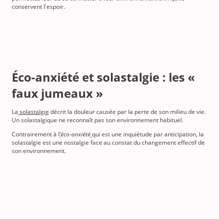
conservent l'espoir.
Éco-anxiété et solastalgie : les «
faux jumeaux »
La
solastalgie
décrit la douleur causée par la perte de son milieu de vie.
Un solastalgique ne reconnaît pas son environnement habituel.
Contrairement à l
’
éco-anxiété
qui est une inquiétude par anticipation, la
solastalgie est une nostalgie face au constat du changement effectif de
son environnement.
MENTIONS LÉGALES
|
POLITIQUE DE CONFIDENTIALITÉ