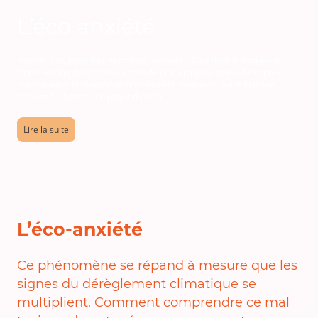
L’éco anxiété
Inondations, incendies, tempêtes, canicule… L’inaction climatique a
d’ores et déjà des conséquences de plus en plus visibles. Avec pour
conséquence la montée de l’éco-anxiété : angoisse, voire épisode
dépressif, abandon de projet d’enfant…
Lire la suite
L’éco-anxiété
Ce phénomène se répand à mesure que les
signes du dérèglement climatique se
multiplient. Comment comprendre ce mal