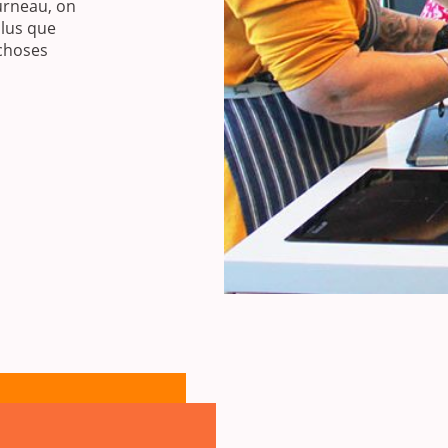
urneau, on
Plus que
 choses