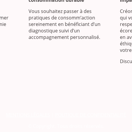
consommation durable
impa
Vous souhaitez passer à des
Créo
imer
pratiques de consomm’action
qui v
mie
sereinement en bénéficiant d’un
respe
diagnostique suivi d’un
écor
accompagnement personnalisé.
en ava
éthiq
votr
Discu
MENTIONS LÉGALES
|
POLITIQUE DE CONFIDENTIALITÉ
© Copyright. Tous droits réservés.